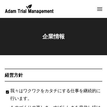
株
ー
コ
式
ン
メ
会
ニ
テ
ュ
社
株
E
ー
ン
ア
式
m
ダ
ツ
b
会
ム
へ
企業情報
o
社
ト
ス
d
ア
ラ
y
キ
ダ
イ
i
ッ
ア
ム
n
プ
ル
ト
g
マ
ラ
企
C
ネ
経営方針
イ
r
業
ジ
e
ア
メ
情
a
我々はワクワクをカタチにする仕事を継続的に
ル
ン
t
報
ト
マ
行います。
i
ネ