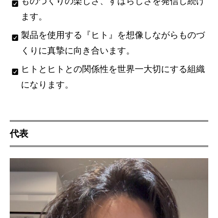
ものづくりの楽しさ、すばらしさを発信し続け
o
2026
ジ
n
年
ます。
メ
ワ
6
製品を使用する『ヒト』を想像しながらものづ
ン
ク
月
ト
19
ワ
くりに真摯に向き合います。
日
ク
ヒトとヒトとの関係性を世界一大切にする組織
by
を
になります。
Adamtrialmanagement
カ
タ
チ
に
代表