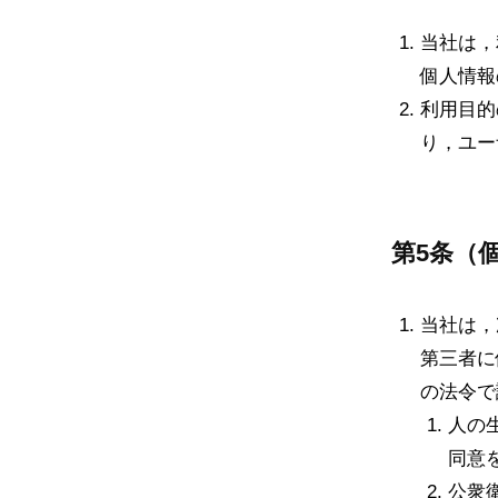
当社は，
個人情報
利用目的
り，ユー
第5条（
当社は，
第三者に
の法令で
人の
同意
公衆