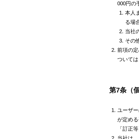
000円
本人
る場
当社
その
前項の定
ついては
第7条（
ユーザー
が定める
「訂正等
当社は，