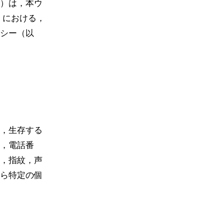
）は，本ウ
）における，
シー（以
，生存する
，電話番
，指紋，声
ら特定の個