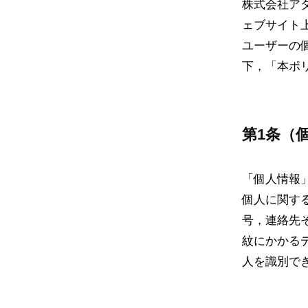
プ
株式会社ア
ル
ト
t
ェブサイト
マ
i
ラ
ユーザーの
ネ
o
下，「本ポ
イ
ジ
n
メ
ワ
バ
ク
ン
第1条（
ワ
シ
ト
ク
ー
を
「個人情報
カ
個人に関す
ポ
タ
号，連絡先
リ
チ
紋にかかる
に
人を識別で
シ
ー