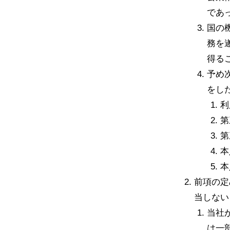
であ
国の
務を
得る
予め
をし
利
第
第
本
本
前項の定
当しない
当社
は一